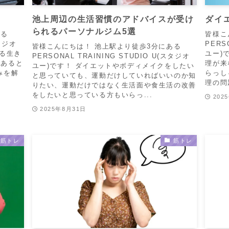
池上周辺の生活習慣のアドバイスが受け
ダイ
られるパーソナルジム5選
ある
皆様こ
スタジオ
PERS
皆様こんにちは！ 池上駅より徒歩3分にある
ゆる生き
ユー)
PERSONAL TRAINING STUDIO U(スタジオ
であると
理が来
ユー)です！ ダイエットやボディメイクをしたい
みを解
らっし
と思っていても、運動だけしていればいいのか知
理の問
りたい、運動だけではなく生活面や食生活の改善
をしたいと思っている方もいらっ...
202
2025年8月31日
筋トレ
筋トレ