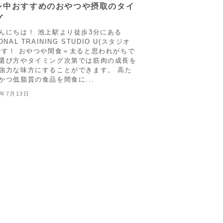
レ中おすすめのおやつや摂取のタイ
グ
んにちは！ 池上駅より徒歩3分にある
ONAL TRAINING STUDIO U(スタジオ
です！ おやつや間食＝太ると思われがちで
選び方やタイミング次第では筋肉の成長を
強力な味方にすることができます。 高た
かつ低脂質の食品を間食に...
5年7月13日