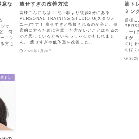
得意な
痩せすぎの改善方法
筋ト
ミン
皆様こんにちは！ 池上駅より徒歩3分にある
PERSONAL TRAINING STUDIO U(スタジオ
る
皆様こ
ユー)です！ 痩せすぎと指摘されるのが辛い、健
スタジオ
PERS
康的に太るために注意した方がいいことはあるの
けど、何
ユー)
かと思っている方もいらっしゃるかもしれませ
レーニン
すが、
ん。 痩せすぎや低体重を改善した...
いる方も
助ける
んぱく
2025年7月20日
202
筋トレ
ための