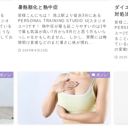
暑熱順化と熱中症
ダイ
対処
ある
皆様こんにちは！ 池上駅より徒歩3分にある
スタジオ
PERSONAL TRAINING STUDIO U(スタジオ
皆様こ
じている
ユー)です！ 熱中症が最も起こりやすいのは1年
PERS
ような
で最も気温が高い7月から8月だと思う方もいら
ユー)
解してお
っしゃるかもしれません。 しかし、実際には梅
ること
雨明け直後などのまだ暑さに体が慣れ...
ている
の変動
2025年8月10日
202
筋トレ
筋トレ