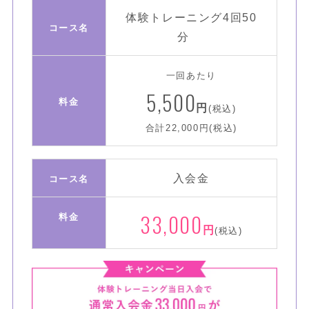
体験トレーニング4回
50
コース名
分
コ
一回あたり
5,500
料金
円
(税込)
合計22,000円(税込)
入会金
コース名
33,000
料金
円
(税込)