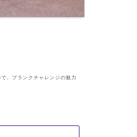
ので、プランクチャレンジの魅力