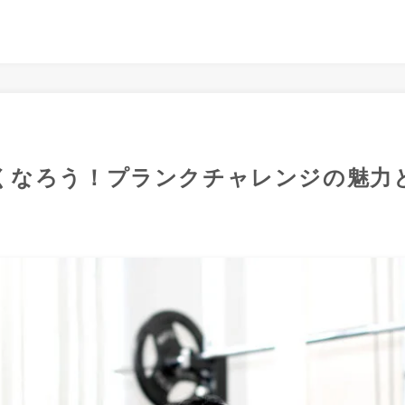
くなろう！プランクチャレンジの魅力