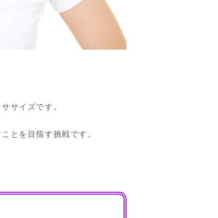
ササイズです。

すことを目指す挑戦です。